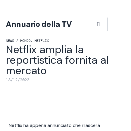
Vai
al
contenuto
Menu
Annuario della TV
NEWS /
MONDO
,
NETFLIX
Netflix amplia la
reportistica fornita al
mercato
13/12/2023
Netflix ha appena annunciato che rilascerà