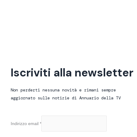
SMART TV
Presentato in Senato il sesto
rapporto Auditel-Censis
Leggi
Iscriviti alla newsletter
Non perderti nessuna novità e rimani sempre
aggiornato sulle notizie di Annuario della TV
Indirizzo email
*