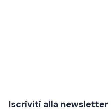
ANNUARIO 2023
Televisione resiliente
Il broadcasting 70 anni dopo
ANNUARIO 2022
Total TV
Intrattenimento, fiction, informazione e sport
fra broadcasting e streaming
Iscriviti alla newsletter