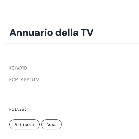
Vai
al
contenuto
Annuario della TV
KEYWORD
FCP-ASSOTV
Filtra:
Articoli
News