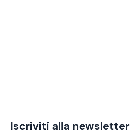
DTT
,
OFCOM
,
REGNO UNITO
Regno Unito: pubblicato il nuovo
rapporto di OFCOM sul futuro
della distribuzione televisiva
15 Maggio 2024
BARB
,
REGNO UNITO
,
SVOD
Regno Unito: SVOD in calo
16 Febbraio 2024
Iscriviti alla newsletter