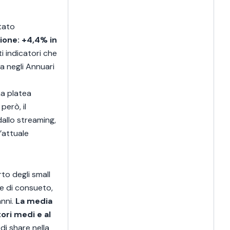
A
c
1
tato
ione: +4,4% in
ti indicatori che
a negli Annuari
na platea
però, il
allo streaming,
’attuale
to degli small
me di consueto,
anni.
La media
tori medi e al
di share nella