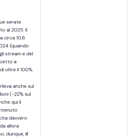
nque serate
o al 2025. Il
a circa 10,6
l 2024 (quando
li stream e del
spetto a
di oltre il 100%.
rileva anche sul
ioni (-22% sul
che qui il
ontenuto
cita davvero
da allora
so, dunque,
il