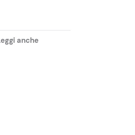
Leggi anche
ONDIALI
,
TOTAL AUDIENCE
ondiali 2026: gli
scolti TV della fase a
ironi
9 Giugno 2026