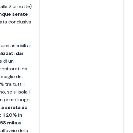
lle 2 di notte).
inque serate
rata conclusiva
mi ascrivili ai
izzati dai
te di un
monitorati da
 meglio dei
 tra tutti i
 se si isola il
In primo luogo,
 a serata ad
 il 20% in
258 mila a
all’avvio della