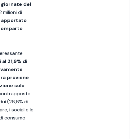
 giornate del
 milioni di
è apportato
l comparto
teressante
 al 21,9% di
sivamente
ura proviene
zione solo
e contrapposte
dui (26,6% di
, i social e le
o di consumo