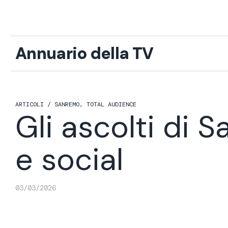
Vai
al
contenuto
Annuario della TV
ARTICOLI /
SANREMO
,
TOTAL AUDIENCE
Gli ascolti di S
e social
03/03/2026