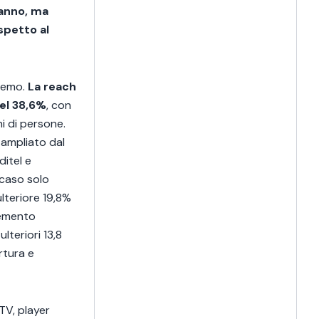
 anno, ma
spetto al
nremo.
La reach
del 38,6%
, con
ni di persone.
 ampliato dal
ditel e
 caso solo
teriore 19,8%
cremento
lteriori 13,8
ertura e
TV, player