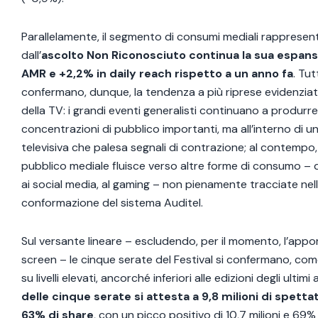
Parallelamente, il segmento di consumi mediali rappresen
dall’
ascolto Non Riconosciuto continua la sua espans
AMR e +2,2% in daily reach rispetto a un anno fa
. Tut
confermano, dunque, la tendenza a più riprese evidenziat
della TV: i grandi eventi generalisti continuano a produrre
concentrazioni di pubblico importanti, ma all’interno di u
televisiva che palesa segnali di contrazione; al contempo, 
pubblico mediale fluisce verso altre forme di consumo – d
ai social media, al gaming – non pienamente tracciate nell
conformazione del sistema Auditel.
Sul versante lineare – escludendo, per il momento, l’appor
screen – le cinque serate del Festival si confermano, co
su livelli elevati, ancorché inferiori alle edizioni degli ultimi 
delle cinque serate si attesta a 9,8 milioni di spetta
63% di share
, con un picco positivo di 10,7 milioni e 69% 