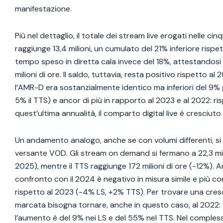
manifestazione.
Più nel dettaglio, il totale dei stream live erogati nelle ci
raggiunge 13,4 milioni, un cumulato del 21% inferiore rispett
tempo speso in diretta cala invece del 18%, attestandosi 
milioni di ore. Il saldo, tuttavia, resta positivo rispetto a
l’AMR-D era sostanzialmente identico ma inferiori del 9% g
5% il TTS) e ancor di più in rapporto al 2023 e al 2022: ri
quest’ultima annualità, il comparto digital live è cresciuto 
Un andamento analogo, anche se con volumi differenti, si 
versante VOD. Gli stream on demand si fermano a 22,3 mil
2025), mentre il TTS raggiunge 172 milioni di ore (-12%). An
confronto con il 2024 è negativo in misura simile e più c
rispetto al 2023 (-4% LS, +2% TTS). Per trovare una cres
marcata bisogna tornare, anche in questo caso, al 2022: 
l’aumento è del 9% nei LS e del 55% nel TTS. Nel comples