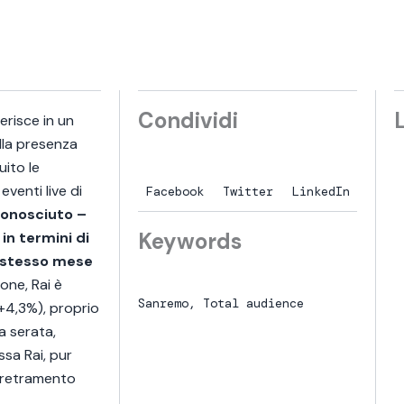
Condividi
erisce in un
lla presenza
uito le
eventi live di
Facebook
Twitter
LinkedIn
conosciuto –
Keywords
 in termini di
M
M
lo stesso mese
a
one, Rai è
g
Sanremo
,
Total audience
(+4,3%), proprio
2
a serata,
ssa Rai, pur
arretramento