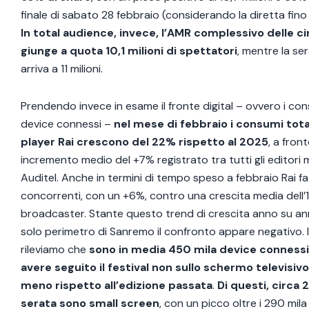
finale di sabato 28 febbraio (considerando la diretta fino a
In total audience, invece, l’AMR complessivo delle c
giunge a quota 10,1 milioni di spettatori
, mentre la se
arriva a 11 milioni.
Prendendo invece in esame il fronte digital – ovvero i consu
device connessi –
nel mese di febbraio i consumi total
player Rai crescono del 22% rispetto al 2025
, a fron
incremento medio del +7% registrato tra tutti gli editori 
Auditel. Anche in termini di tempo speso a febbraio Rai fa
concorrenti, con un +6%, contro una crescita media dell’1%
broadcaster. Stante questo trend di crescita anno su anno,
solo perimetro di Sanremo il confronto appare negativo. 
rileviamo che
sono in media 450 mila device connessi
avere seguito il festival non sullo schermo televisivo:
meno rispetto all’edizione passata
.
Di questi, circa 
serata sono small screen
, con un picco oltre i 290 mila 