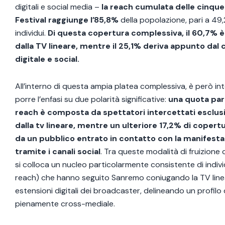
digitali e social media –
la reach cumulata delle cinque
Festival raggiunge l’85,8%
della popolazione, pari a 49,2
individui.
Di questa copertura complessiva, il 60,7% 
dalla TV lineare, mentre il 25,1% deriva appunto da
digitale e social.
All’interno di questa ampia platea complessiva, è però in
porre l’enfasi su due polarità significative:
una quota pari
reach è composta da spettatori intercettati esclu
dalla tv lineare, mentre un ulteriore 17,2% di copert
da un pubblico entrato in contatto con la manifesta
tramite i canali social
. Tra queste modalità di fruizion
si colloca un nucleo particolarmente consistente di indivi
reach) che hanno seguito Sanremo coniugando la TV lineare
estensioni digitali dei broadcaster, delineando un profil
pienamente cross-mediale.