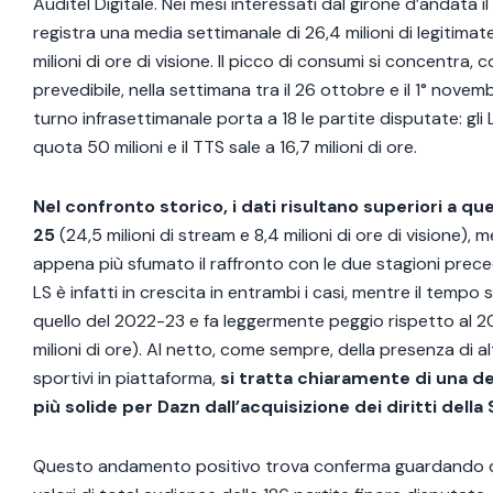
Auditel Digitale. Nei mesi interessati dal girone d’andata il
registra una media settimanale di 26,4 milioni di legitimat
milioni di ore di visione. Il picco di consumi si concentra, 
prevedibile, nella settimana tra il 26 ottobre e il 1° novem
turno infrasettimanale porta a 18 le partite disputate: gli
quota 50 milioni e il TTS sale a 16,7 milioni di ore.
Nel confronto storico, i dati risultano superiori a qu
25
(24,5 milioni di stream e 8,4 milioni di ore di visione),
appena più sfumato il raffronto con le due stagioni preced
LS è infatti in crescita in entrambi i casi, mentre il tempo
quello del 2022-23 e fa leggermente peggio rispetto al 2
milioni di ore). Al netto, come sempre, della presenza di al
sportivi in piattaforma,
si tratta chiaramente di una de
più solide per Dazn dall’acquisizione dei diritti della 
Questo andamento positivo trova conferma guardando d