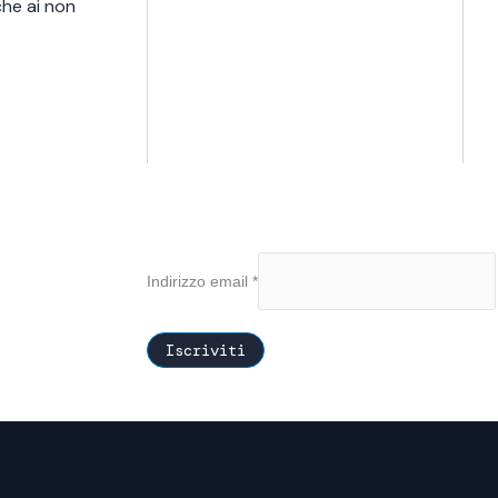
che ai non
Indirizzo email
*