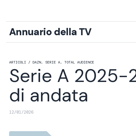
Vai
al
contenuto
Annuario della TV
ARTICOLI /
DAZN
,
SERIE A
,
TOTAL AUDIENCE
Serie A 2025-26
di andata
12/01/2026