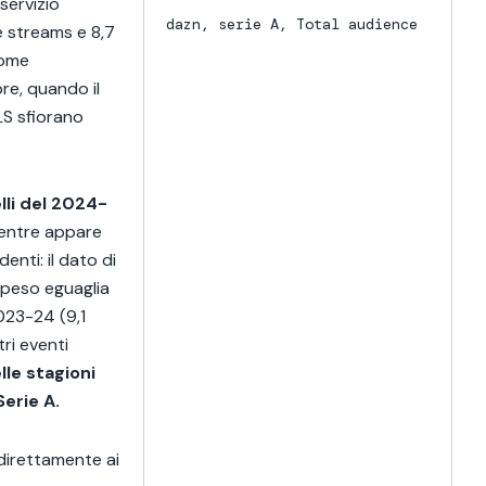
 servizio
g
dazn
,
serie A
,
Total audience
e streams e 8,7
2
come
bre, quando il
 LS sfiorano
A
c
1
elli del 2024-
 mentre appare
enti: il dato di
 speso eguaglia
023-24 (9,1
tri eventi
lle stagioni
Serie A.
irettamente ai