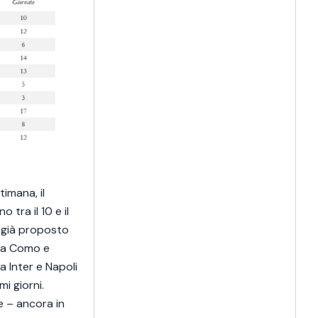
imana, il
 tra il 10 e il
a già proposto
tra Como e
a Inter e Napoli
mi giorni.
e – ancora in