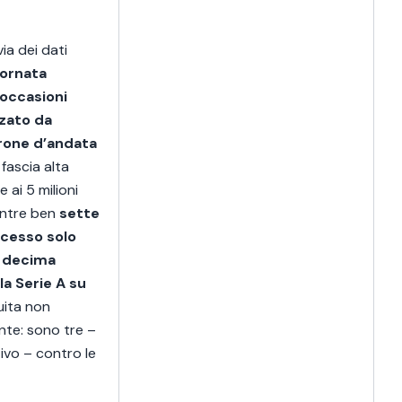
ia dei dati
iornata
 occasioni
zzato da
irone d’andata
fascia alta
 ai 5 milioni
entre ben
sette
ccesso solo
la decima
la Serie A su
guita non
ente: sono tre –
ivo – contro le