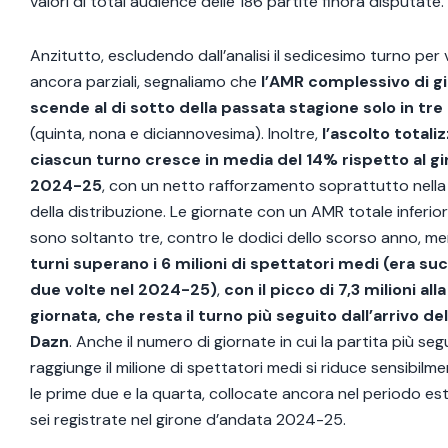
valori di total audience delle 186 partite finora disputate.
Anzitutto, escludendo dall’analisi il sedicesimo turno per v
ancora parziali, segnaliamo che
l’AMR complessivo di g
scende al di sotto della passata stagione solo in tre
(quinta, nona e diciannovesima). Inoltre,
l’ascolto totali
ciascun turno cresce in media del 14% rispetto al g
2024-25
, con un netto rafforzamento soprattutto nella 
della distribuzione. Le giornate con un AMR totale inferiore
sono soltanto tre, contro le dodici dello scorso anno, m
turni superano i 6 milioni di spettatori medi (era su
due volte nel 2024-25)
,
con il picco di 7,3 milioni al
giornata, che resta il turno più seguito dall’arrivo del
Dazn
. Anche il numero di giornate in cui la partita più se
raggiunge il milione di spettatori medi si riduce sensibilm
le prime due e la quarta, collocate ancora nel periodo est
sei registrate nel girone d’andata 2024-25.