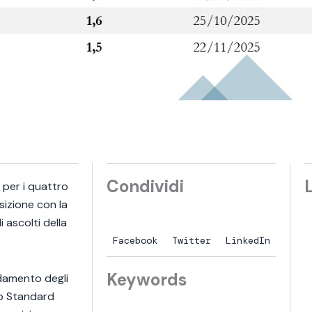
Condividi
 per i quattro
sizione con la
 ascolti della
Facebook
Twitter
LinkedIn
Keywords
damento degli
M
M
lo Standard
a