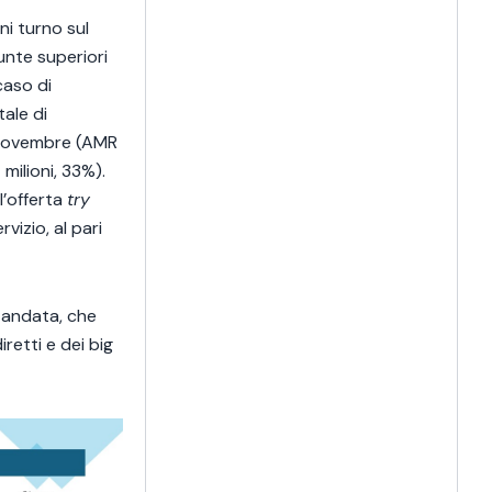
ni turno sul
unte superiori
caso di
ale di
3 novembre (AMR
milioni, 33%).
l’offerta
try
vizio, al pari
i andata, che
retti e dei big