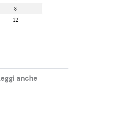
Leggi anche
ONDIALI
,
TOTAL AUDIENCE
ondiali 2026: gli
scolti TV della fase a