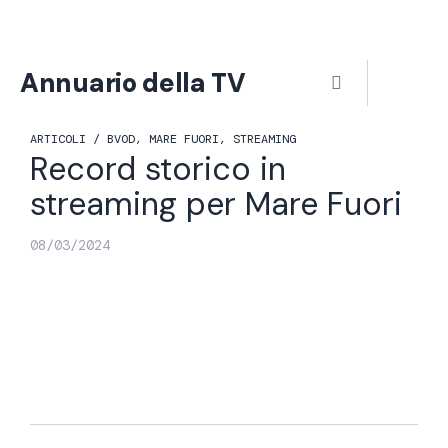
Vai
al
contenuto
Menu
Annuario della TV
ARTICOLI /
BVOD
,
MARE FUORI
,
STREAMING
Record storico in
streaming per Mare Fuori
08/03/2024