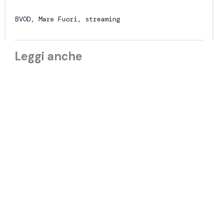
BVOD
,
Mare Fuori
,
streaming
Leggi anche
MONDIALI
,
TOTAL AUDIENCE
Mondiali 2026: gli ascolti TV della fase
a gironi
29 Giugno 2026
Al via i primi mondiali di calcio a 48
squadre
12 Giugno 2026