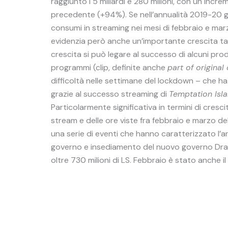
raggiunto i 5 miliardi e 280 milioni, con un inc
precedente (+94%). Se nell’annualità 2019-20 gli
consumi in streaming nei mesi di febbraio e marz
evidenzia però anche un’importante crescita ta
crescita si può legare al successo di alcuni pr
programmi (clip, definite anche
part of original
difficoltà nelle settimane del lockdown – che ha 
grazie al successo streaming di
Temptation Isl
Particolarmente significativa in termini di cresc
stream e delle ore viste fra febbraio e marzo d
una serie di eventi che hanno caratterizzato l’a
governo e insediamento del nuovo governo Draghi
oltre 730 milioni di LS. Febbraio è stato anche i