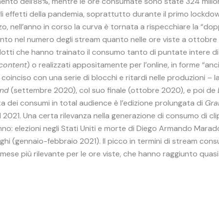
remento dell’88%, mentre le ore consumate sono state 324 milion
 effetti della pandemia, soprattutto durante il primo lockdown
o, nell’anno in corso la curva è tornata a rispecchiare la “do
nto nel numero degli stream quanto nelle ore viste a ottobre
odotti che hanno trainato il consumo tanto di puntate intere d
 content
) o realizzati appositamente per l’online, in forme “ancil
coinciso con una serie di blocchi e ritardi nelle produzioni – l
and
(settembre 2020), col suo finale (ottobre 2020), e poi de
ita dei consumi in total audience è l’edizione prolungata di
Gra
el 2021. Una certa rilevanza nella generazione di consumo di 
nno: elezioni negli Stati Uniti e morte di Diego Armando Marad
 (gennaio-febbraio 2021). Il picco in termini di stream cons
l mese più rilevante per le ore viste, che hanno raggiunto quasi