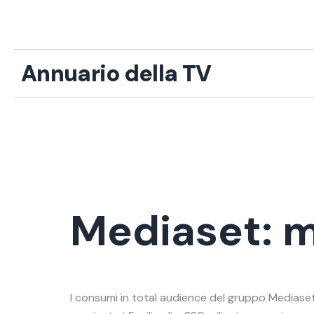
Vai
al
contenuto
Annuario della TV
Mediaset: 
I consumi in total audience del gruppo Mediaset