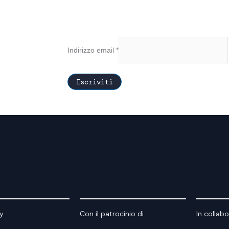
Indirizzo email
*
y
Con il patrocinio di
In collab