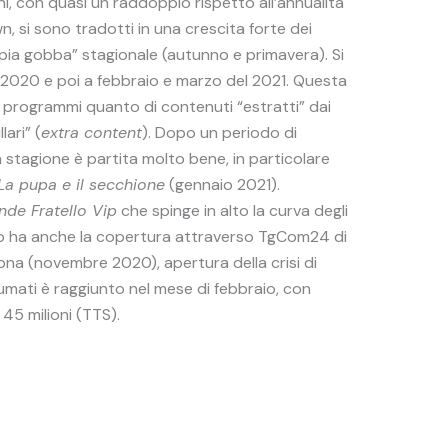
i, con quasi un raddoppio rispetto all’annualità
, si sono tradotti in una crescita forte dei
ppia gobba” stagionale (autunno e primavera). Si
 2020 e poi a febbraio e marzo del 2021. Questa
i programmi quanto di contenuti “estratti” dai
lari” (
extra content
). Dopo un periodo di
a stagione è partita molto bene, in particolare
La pupa e il secchione
(gennaio 2021).
nde Fratello Vip
che spinge in alto la curva degli
clip ha anche la copertura attraverso TgCom24 di
ona (novembre 2020), apertura della crisi di
umati è raggiunto nel mese di febbraio, con
 45 milioni (TTS).