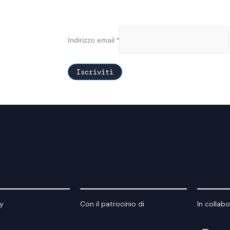
Indirizzo email
*
y
Con il patrocinio di
In collab