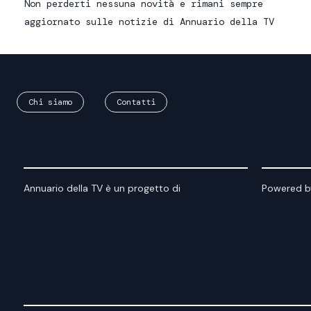
Non perderti nessuna novità e rimani sempre
aggiornato sulle notizie di Annuario della TV
Chi siamo
Contatti
Annuario della TV è un progetto di
Powered b