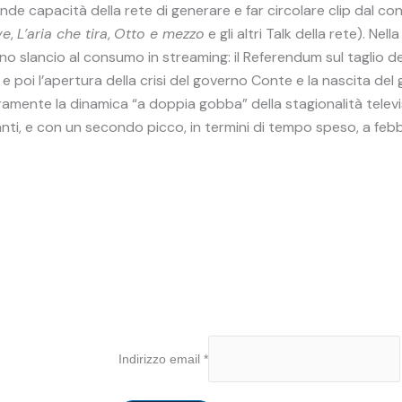
nde capacità della rete di generare e far circolare clip dal co
ve
,
L’aria che tira
,
Otto e mezzo
e gli altri Talk della rete). Nel
 slancio al consumo in streaming: il Referendum sul taglio dei p
oi l’apertura della crisi del governo Conte e la nascita del go
ramente la dinamica “a doppia gobba” della stagionalità televis
vanti, e con un secondo picco, in termini di tempo speso, a febbr
Indirizzo email
*