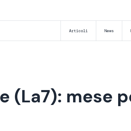
Articoli
News
re (La7): mese 