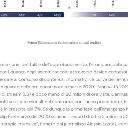
nformazione, del Talk e dell’approfondimento, l’irrompere dell
ineari) quanto negli ascolti raccolti attraverso device connessi 
icerca e al consumo di contenuti informativi. La curva dell’a
eam quanto nelle ore consumate a marzo 2020. L’annualità 2019
 di stream (LS) e poco meno di 20 milioni di ore viste. L’annu
i versi eccezionali: nel confronto con l’anno precedente, infa
re è in crescita del 7%. Se dunque la prima fase dell’emergen
clip (nel marzo del 2020 ottiene il record di oltre 3 milioni e
 terapia intensiva”, firmato dal giornalista Alessio Lasta), co