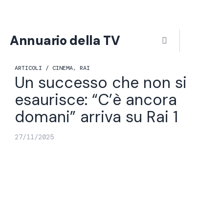
Vai
al
contenuto
Menu
Annuario della TV
ARTICOLI /
CINEMA
,
RAI
Un successo che non si
esaurisce: “C’è ancora
domani” arriva su Rai 1
27/11/2025