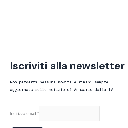
Al via i primi mondiali di calcio a 48
squadre
12 Giugno 2026
Iscriviti alla newsletter
Non perderti nessuna novità e rimani sempre
aggiornato sulle notizie di Annuario della TV
Indirizzo email
*