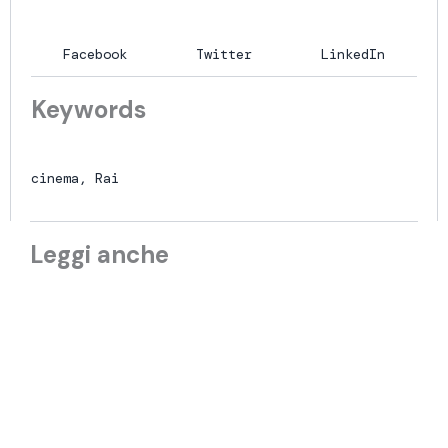
Facebook
Twitter
LinkedIn
Keywords
cinema
,
Rai
Leggi anche
MONDIALI
,
TOTAL AUDIENCE
Mondiali 2026: gli ascolti TV della fase
a gironi
29 Giugno 2026