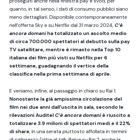
proseguiti anche nella finestra pay e svod, per
quanto, in tal senso, i dati di consumo pubblici siano
meno dettagliati. Disponibile contemporaneamente
nell’offerta Sky e su Netflix dal 31 marzo 2024,
C’è
ancora domani
ha totalizzato un ascolto medio
di circa 700.000 spettatori al debutto sulla pay
TV satellitare, mentre è rimasto nella Top 10
italiana dei film più visti su Netflix per 6
settimane, guadagnando il vertice della
classifica nella prima settimana di aprile.
E veniamo, infine, al passaggio in chiaro su Rai 1.
Nonostante la già ampissima circolazione del
film nei due anni dall’uscita in sala, secondo le
rilevazioni Auditel
C’è ancora domani
è riuscito a
totalizzare 3.9 milioni di spettatori medi e il 22%
di share
, in una serata piuttosto affollata in termini
di palinsesto (oltre al talk
Belve
su Rai 2, anche la